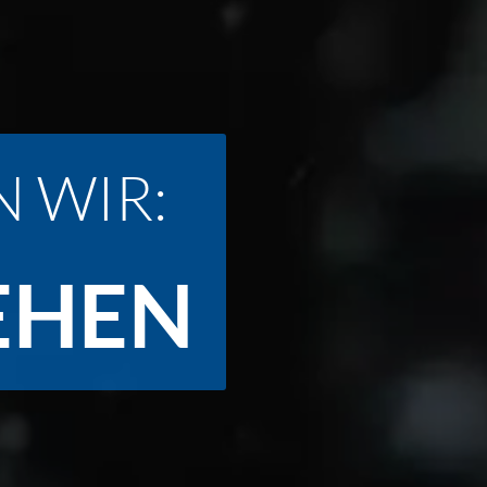
 WIR:
EHEN