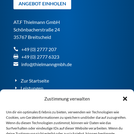
ANGEBOT EINHOLEN
AT.F Thielmann GmbH
Schönbacherstraße 24
35767 Breitscheid
+49 (0) 2777 207
+49 (0) 2777 6323
info@thielmanngmbh.de
Zur Startseite
Leistungen
Unternehmen
Zustimmung verwalten
Maschinen
Kontakt
Um dir ein optimales Erlebnis zu bieten, verwenden wir Technologien wie
Cookies, um Geräteinformationen zu speichern und/oder darauf zuzugreifen.
Ansprechpartner
Wenn du diesen Technologien zustimmst, können wir Daten wie das
Stellenangebote
Surfverhalten oder eindeutige IDs auf dieser Website verarbeiten. Wenn du
deine Zustimmung nicht erteilst oder zurückziehst, können bestimmte