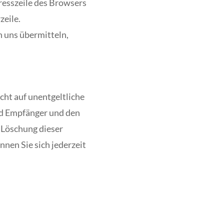
resszeile des Browsers
zeile.
n uns übermitteln,
ht auf unentgeltliche
nd Empfänger und den
 Löschung dieser
en Sie sich jederzeit