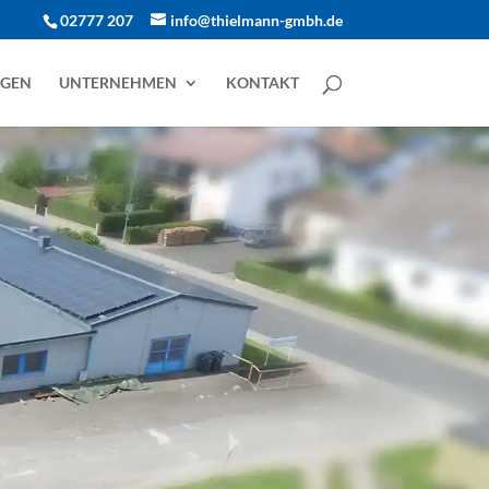
02777 207
info@thielmann-gmbh.de
NGEN
UNTERNEHMEN
KONTAKT