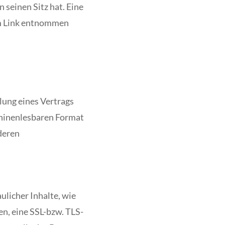
seinen Sitz hat. Eine
em Link entnommen
llung eines Vertrags
schinenlesbaren Format
deren
ulicher Inhalte, wie
en, eine SSL-bzw. TLS-