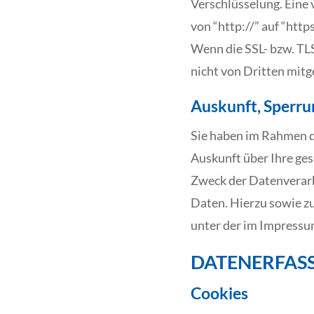
Verschlüsselung. Eine 
von “http://” auf “htt
Wenn die SSL- bzw. TLS
nicht von Dritten mit
Auskunft, Sperru
Sie haben im Rahmen d
Auskunft über Ihre ge
Zweck der Datenverarbe
Daten. Hierzu sowie z
unter der im Impress
DATENERFASS
Cookies