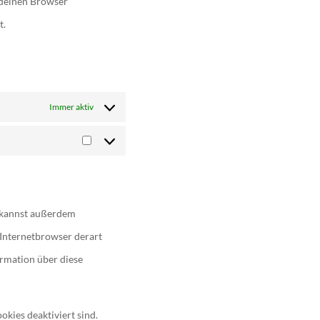
 deinen Browser
t.
Immer aktiv
Marketing
 kannst außerdem
n Internetbrowser derart
ormation über diese
okies deaktiviert sind.