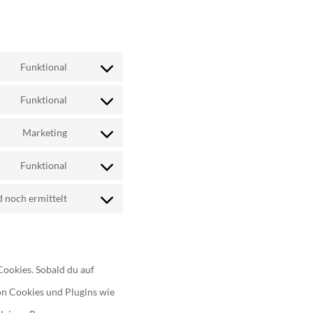
Funktional
Consent
Funktional
to
Consent
service
Marketing
to
Consent
wordpress
service
Funktional
to
Consent
wordfence
service
 noch ermittelt
to
Consent
google-
service
to
maps
complianz
service
Cookies. Sobald du auf
sonstiges
von Cookies und Plugins wie