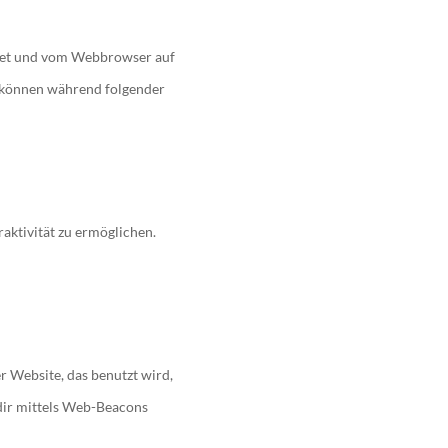
endet und vom Webbrowser auf
 können während folgender
aktivität zu ermöglichen.
er Website, das benutzt wird,
dir mittels Web-Beacons